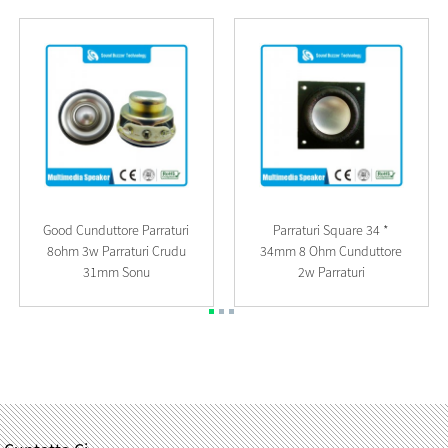
Good Cunduttore Parraturi
Parraturi Square 34 *
8ohm 3w Parraturi Crudu
34mm 8 Ohm Cunduttore
31mm Sonu
2w Parraturi