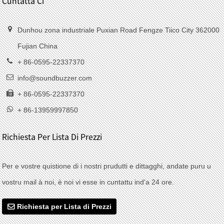
Cuntatta Ci
Dunhou zona industriale Puxian Road Fengze Tiico City 362000
Fujian China
+ 86-0595-22337370
info@soundbuzzer.com
+ 86-0595-22337370
+ 86-13959997850
Richiesta Per Lista Di Prezzi
Per e vostre quistione di i nostri prudutti e dittagghi, andate puru u
vostru mail à noi, è noi vi esse in cuntattu ind'a 24 ore.
Richiesta per Lista di Prezzi