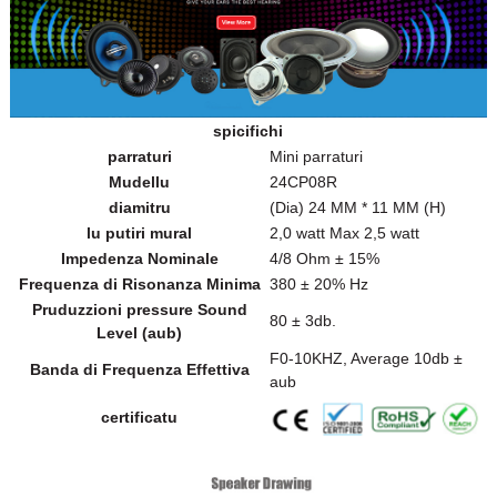
spicifichi
parraturi
Mini parraturi
Mudellu
24CP08R
diamitru
(Dia) 24 MM * 11 MM (H)
lu putiri mural
2,0 watt Max 2,5 watt
Impedenza Nominale
4/8 Ohm ± 15%
Frequenza di Risonanza Minima
380 ± 20% Hz
Pruduzzioni pressure Sound
80 ± 3db.
Level (aub)
F0-10KHZ, Average 10db ±
Banda di Frequenza Effettiva
aub
certificatu