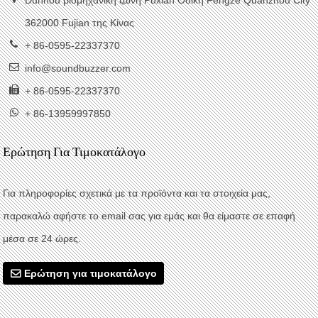
Dunhou βιομηχανική ζώνη Puxian Οδική Fengze Quanzhou City
362000 Fujian της Κίνας
+ 86-0595-22337370
info@soundbuzzer.com
+ 86-0595-22337370
+ 86-13959997850
Ερώτηση Για Τιμοκατάλογο
Για πληροφορίες σχετικά με τα προϊόντα και τα στοιχεία μας,
παρακαλώ αφήστε το email σας για εμάς και θα είμαστε σε επαφή
μέσα σε 24 ώρες.
Ερώτηση για τιμοκατάλογο