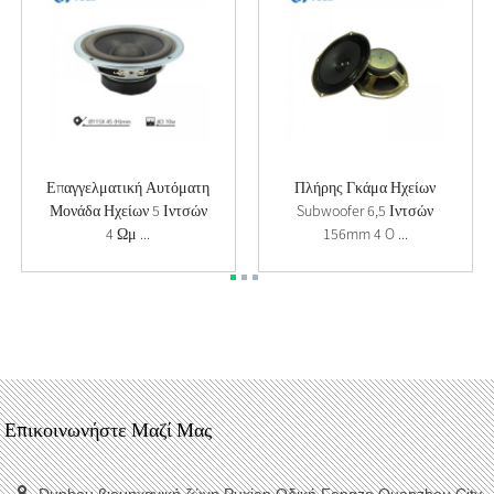
Επαγγελματική Αυτόματη
Πλήρης Γκάμα Ηχείων
Μονάδα Ηχείων 5 Ιντσών
Subwoofer 6,5 Ιντσών
4 Ωμ ...
156mm 4 O ...
Επικοινωνήστε Μαζί Μας