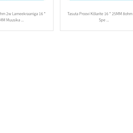
4ohm 2w Lameekraaniga 16 *
Tasuta Proovi Kõlarite 16 * 25MM 8ohm
MM Muusika ...
Spe ...