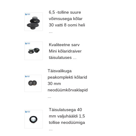
6,5 -tolline suure
võimsusega kõlar
30 vatti 8 oomi heli
...
Kvaliteetne sarv
Mini kõlaridraiver
täisulatuses ...
Täisvalikuga
peakomplekti kõlarid
30 mm
neodüümkõrvaklapid
...
Täisulatusega 40
mm valjuhääldi 1,5
tollise neodüümiga
...