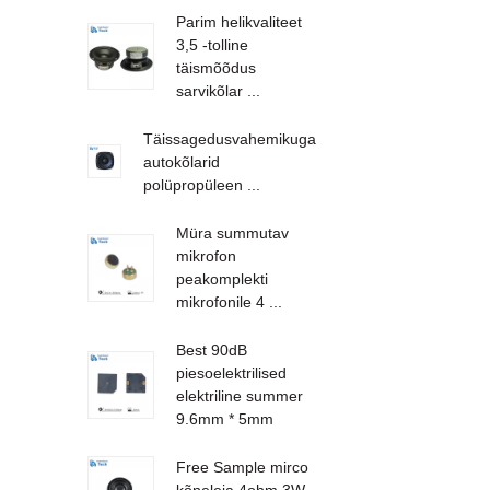
Parim helikvaliteet
3,5 -tolline
täismõõdus
sarvikõlar ...
Täissagedusvahemikuga
autokõlarid
polüpropüleen ...
Müra summutav
mikrofon
peakomplekti
mikrofonile 4 ...
Best 90dB
piesoelektrilised
elektriline summer
9.6mm * 5mm
Free Sample mirco
kõneleja 4ohm 3W