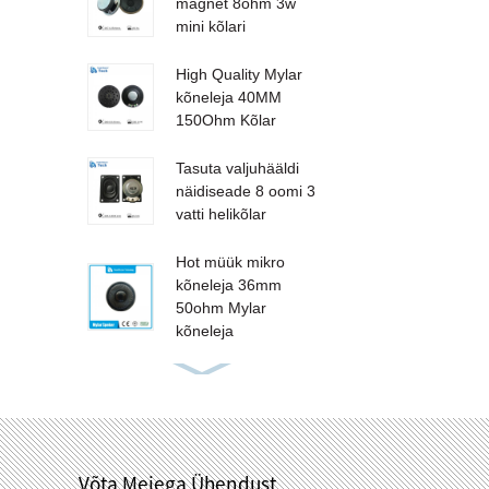
magnet 8ohm 3w
mini kõlari
High Quality Mylar
kõneleja 40MM
150Ohm Kõlar
Tasuta valjuhääldi
näidiseade 8 oomi 3
vatti helikõlar
Hot müük mikro
kõneleja 36mm
50ohm Mylar
kõneleja
Võta Meiega Ühendust