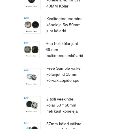
40MM Kõlar
Kvaliteetne tooraine
kõneleja 5w 50mm
juht kõlarid
Hea heli kõlarijuht
66 mm
multimeediumkõlarid
Free Sample väike
kõlarijuhid 15mm
kõrvaklappide spe
...
2 tolli veekindel
kõlar 50 * 50mm
heli kast kõneleja
57mm kõlari väliste