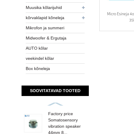
Muusika kõlarijuhid
Micro Esineja 
kõrvaklapid kõneleja
35
Mikrofon ja summeri
Midwoofer & Ergutaja
AUTO kõlar
veekindel kõlar
Box kõneleja
SOOVITATAVAD TOOTED
Factory price
Somatosensory
vibration speaker
44mm 8...