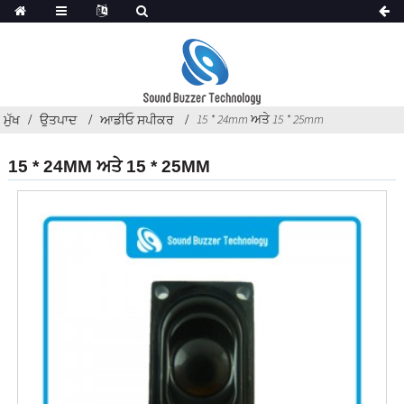
15 * 24mm ਅਤੇ 15 * 25mm
ਮੁੱਖ
ਉਤਪਾਦ
ਆਡੀਓ ਸਪੀਕਰ
15 * 24MM ਅਤੇ 15 * 25MM