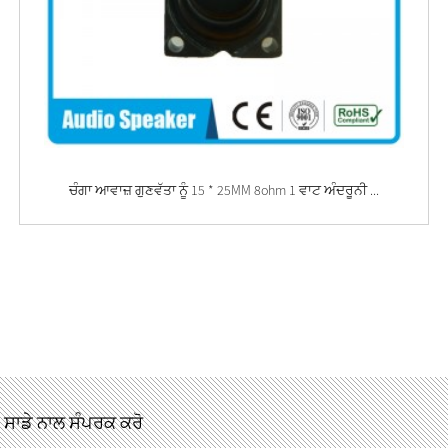
ਚੰਗਾ ਆਵਾਜ਼ ਗੁਣਵੱਤਾ ਨੂੰ 15 * 25MM 8ohm 1 ਵਾਟ ਅੰਦਰੂਨੀ ...
ਸਾਡੇ ਨਾਲ ਸੰਪਰਕ ਕਰੋ