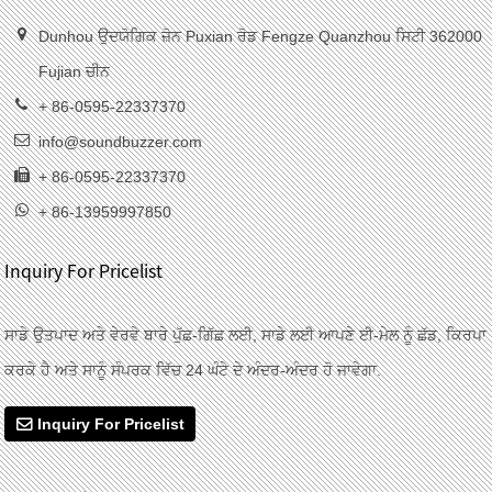
Dunhou ਉਦਯੋਗਿਕ ਜ਼ੋਨ Puxian ਰੋਡ Fengze Quanzhou ਸਿਟੀ 362000
Fujian ਚੀਨ
+ 86-0595-22337370
info@soundbuzzer.com
+ 86-0595-22337370
+ 86-13959997850
Inquiry For Pricelist
ਸਾਡੇ ਉਤਪਾਦ ਅਤੇ ਵੇਰਵੇ ਬਾਰੇ ਪੁੱਛ-ਗਿੱਛ ਲਈ, ਸਾਡੇ ਲਈ ਆਪਣੇ ਈ-ਮੇਲ ਨੂੰ ਛੱਡ, ਕਿਰਪਾ
ਕਰਕੇ ਹੈ ਅਤੇ ਸਾਨੂੰ ਸੰਪਰਕ ਵਿੱਚ 24 ਘੰਟੇ ਦੇ ਅੰਦਰ-ਅੰਦਰ ਹੋ ਜਾਵੇਗਾ.
Inquiry For Pricelist