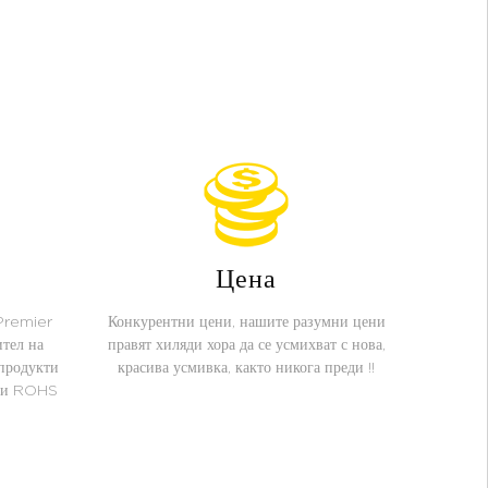
Цена
 Premier
Конкурентни цени, нашите разумни цени
тел на
правят хиляди хора да се усмихват с нова,
продукти
красива усмивка, както никога преди !!
E и ROHS