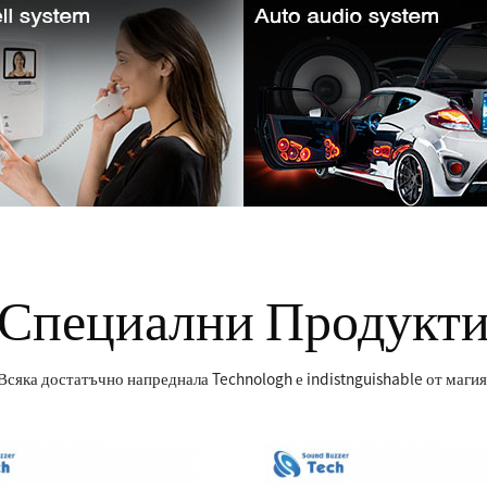
Специални Продукт
Всяка достатъчно напреднала Technologh е indistnguishable от магия