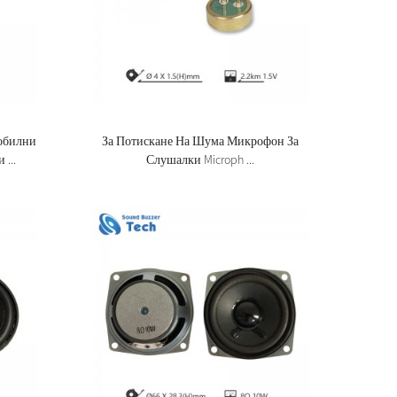
обилни
За Потискане На Шума Микрофон За
...
Слушалки Microph ...