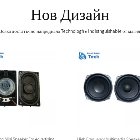
Нов Дизайн
Всяка достатъчно напреднала Technologh е indistnguishable от магия
nd Mini Speaker For Advertising
High Frequency Multimedia Speaker