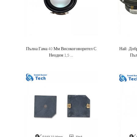
Пълна Гама 40 Мм Високоговорител С
Най -добр
Неодим 1,5 ...
Пъл