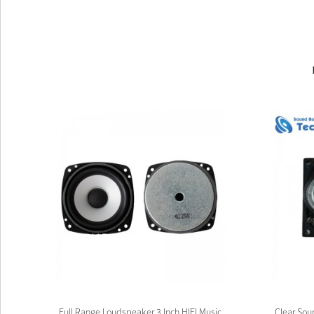
лен
Full Range Loudspeaker 3 Inch HIFI Music
Clear Sou