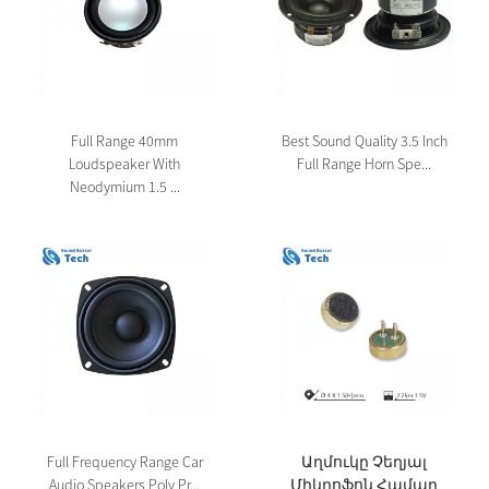
Full Range 40mm
Best Sound Quality 3.5 Inch
Loudspeaker With
Full Range Horn Spe...
Neodymium 1.5 ...
Full Frequency Range Car
Աղմուկը Չեղյալ
Audio Speakers Poly Pr...
Միկրոֆոն Համար