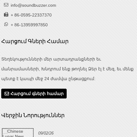
info@soundbuzzer.com
+ 86-0595-22337370
+ 86-13959997850
Հարցում Գների Համար
Տեղեկությունների մեր արտադրանքների եւ
մանրամասների, Խնդրում ենք թողնել Ձեր էլ է մեզ, եւ մենք
պետք է կապի մեջ 24 ժամվա ընթացքում:
Հարցում գների համար
Վերջին Նորություններ
09/02/26