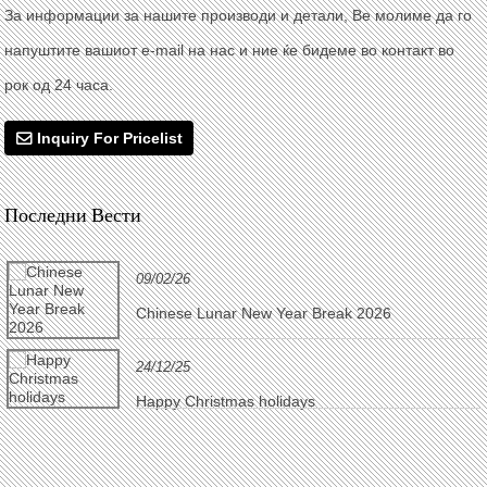
За информации за нашите производи и детали, Ве молиме да го
напуштите вашиот e-mail на нас и ние ќе бидеме во контакт во
рок од 24 часа.
Inquiry For Pricelist
Последни Вести
09/02/26
Chinese Lunar New Year Break 2026
24/12/25
Happy Christmas holidays