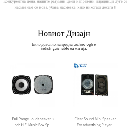
Конкурентна цена, нашите разумни цени направени илјадници луѓе се
насмевнам со нова, убава насмевка, како никогаш досега !!
Новиот Дизајн
Било доволно напредна technologh е
indistnguishable од магија.
Full Range Loudspeaker 3
Clear Sound Mini Speaker
Inch HIFI Music Box Sp...
For Advertising Player...