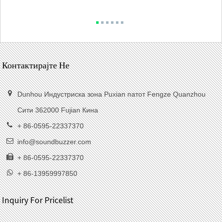
Контактирајте Не
Dunhou Индустриска зона Puxian патот Fengze Quanzhou
Сити 362000 Fujian Кина
+ 86-0595-22337370
info@soundbuzzer.com
+ 86-0595-22337370
+ 86-13959997850
Inquiry For Pricelist