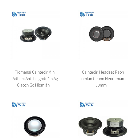
Tiománaí Cainteoir Mini
Cainteoirí Headset Raon
Adharc Ardchaighdeáin Ag
Iomlán Ceann Neodimiam
Glaoch Go Hiomlán ...
30mm ...