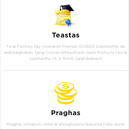
Teastas
Tá ár Factory fás i monaróir Premier ISO9001 Deimhnithe de
ardchaighdeán, táirgí Costas-éifeachtach Gach Profucts Cloí le
comharthú CE & RoHS caighdeánach
Praghas
Praghas iomaíoch, rinne ár phraghsanna réasúnta mílte duine