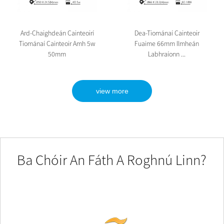
Ard-Chaighdeán Cainteoirí
Dea-Tiománaí Cainteoir
Tiománaí Cainteoir Amh 5w
Fuaime 66mm Ilmheán
50mm
Labhraíonn ...
view more
Ba Chóir An Fáth A Roghnú Linn?