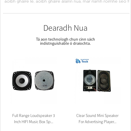
aoibh gháire le, aoibh gháire álainn nua, mar riamh roimhe seo !!
Dearadh Nua
Tá aon technologh chun cinn sách
indistnguishable ó draíochta.
Full Range Loudspeaker 3
Clear Sound Mini Speaker
Inch HIFI Music Box Sp...
For Advertising Player...