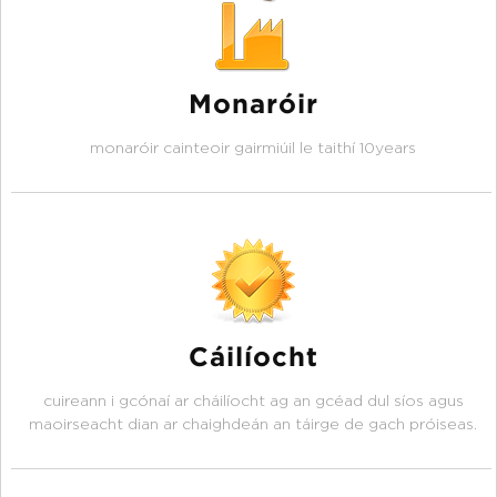
Monaróir
monaróir cainteoir gairmiúil le taithí 10years
Cáilíocht
cuireann i gcónaí ar cháilíocht ag an gcéad dul síos agus
maoirseacht dian ar chaighdeán an táirge de gach próiseas.