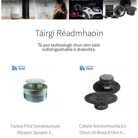
Táirgí Réadmhaoin
Tá aon technologh chun cinn sách
indistnguishable ó draíochta.
Factory Price Somatosensory
Callaire Ardchumhachta 6.5
Vibration Speaker 4...
Orlach 30 Bhata 8 Ohm A ...