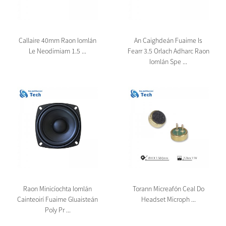
Callaire 40mm Raon Iomlán
An Caighdeán Fuaime Is
Le Neodimiam 1.5 ...
Fearr 3.5 Orlach Adharc Raon
Iomlán Spe ...
Raon Minicíochta Iomlán
Torann Micreafón Ceal Do
Cainteoirí Fuaime Gluaisteán
Headset Microph ...
Poly Pr ...