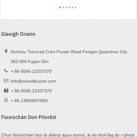
Glaoigh Orainn
Dunhou Tionscail Crios Puxian Road Fengze Quanzhou City
362,000 Fujian tSín
+ 86-0595-22337370
info@soundbuzzer.com
+ 86-0595-22337370
+ 86-13959997850
Fiosrúchán Don Pricelist
Chun fiosrúcháin faoi ár dtáirgí agus sonraí, le do thoil fág do r-phost