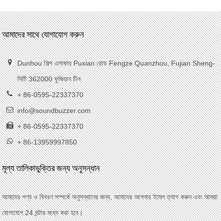
আমাদের সাথে যোগাযোগ করুন
Dunhou শিল্প এলাকার Puxian রোড Fengze Quanzhou, Fujian Sheng-
সিটি 362000 ফুজিয়ান চীন
+ 86-0595-22337370
info@soundbuzzer.com
+ 86-0595-22337370
+ 86-13959997850
মূল্য তালিকাভুক্তির জন্য অনুসন্ধান
আমাদের পণ্য ও বিবরণ সম্পর্কে অনুসন্ধানের জন্য, আমাদের আপনার ইমেল ত্যাগ করুন এবং আমরা
যোগাযোগ 24 ঘন্টার মধ্যে করা হবে।