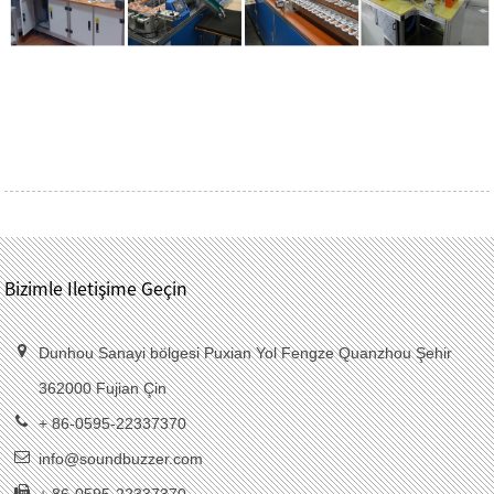
Bizimle Iletişime Geçin
Dunhou Sanayi bölgesi Puxian Yol Fengze Quanzhou Şehir
362000 Fujian Çin
+ 86-0595-22337370
info@soundbuzzer.com
+ 86-0595-22337370