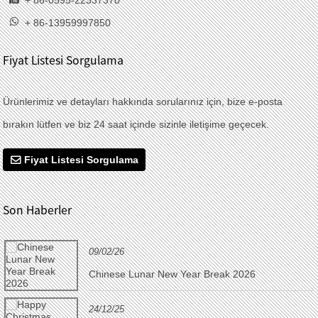
+ 86-13959997850
Fiyat Listesi Sorgulama
Ürünlerimiz ve detayları hakkında sorularınız için, bize e-posta
bırakın lütfen ve biz 24 saat içinde sizinle iletişime geçecek.
Fiyat Listesi Sorgulama
Son Haberler
09/02/26
Chinese Lunar New Year Break 2026
24/12/25